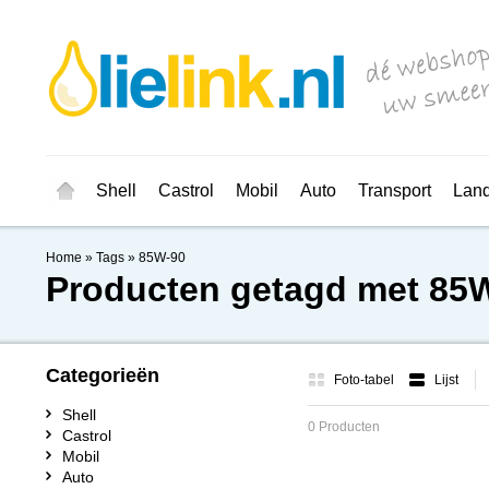
Shell
Castrol
Mobil
Auto
Transport
Lan
Home
»
Tags
»
85W-90
Producten getagd met 85
Categorieën
Foto-tabel
Lijst
Shell
0 Producten
Castrol
Mobil
Auto