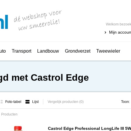
Welkom bezoeke
Mijn accoun
uto
Transport
Landbouw
Grondverzet
Tweewieler
gd met Castrol Edge
Foto-tabel
Lijst
Vergelijk producten (0)
Toon:
 Producten
Castrol Edge Professional LongLife III 5