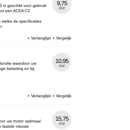
9,75
 is geschikt voor gebruik
eur
kant een ACEA C3
welke de specificaties
n.
Verlanglijst
Vergelijk
10,95
torolie waardoor uw
eur
ge belasting en bij
Verlanglijst
Vergelijk
15,75
oor uw motor optimaal
eur
e laatste nieuwe