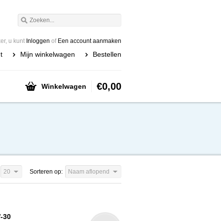
r, u kunt
Inloggen
of
Een account aanmaken
t
Mijn winkelwagen
Bestellen
€0,00
Winkelwagen
20
Sorteren op:
Naam aflopend
W-30