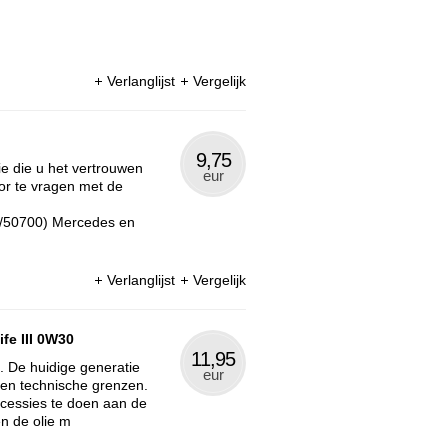
Verlanglijst
Vergelijk
9,75
e die u het vertrouwen
eur
or te vragen met de
0/50700) Mercedes en
Verlanglijst
Vergelijk
fe III 0W30
11,95
. De huidige generatie
eur
 en technische grenzen.
oncessies te doen aan de
n de olie m