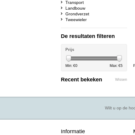
Transport
Landbouw
Grondverzet
Tweewieler
De resultaten filteren
Prijs
Min: €
0
Max: €
5
P
Recent bekeken
Wissen
Wilt u op de hoo
Informatie