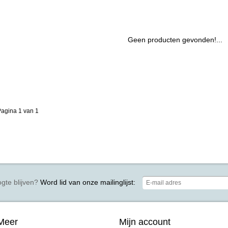
Geen producten gevonden!...
agina 1 van 1
gte blijven?
Word lid van onze mailinglijst:
Meer
Mijn account