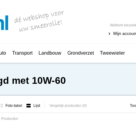
Welkom bezoeke
Mijn accoun
uto
Transport
Landbouw
Grondverzet
Tweewieler
gd met 10W-60
Foto-tabel
Lijst
Vergelijk producten (0)
Too
 Producten