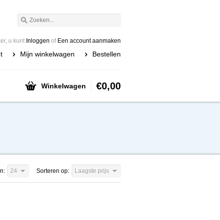
r, u kunt
Inloggen
of
Een account aanmaken
t
Mijn winkelwagen
Bestellen
€0,00
Winkelwagen
n:
24
Sorteren op:
Laagste prijs