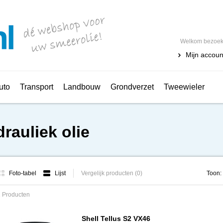
Welkom bezoeke
Mijn accoun
uto
Transport
Landbouw
Grondverzet
Tweewieler
rauliek olie
Foto-tabel
Lijst
Vergelijk producten (0)
Toon:
 Producten
Shell Tellus S2 VX46