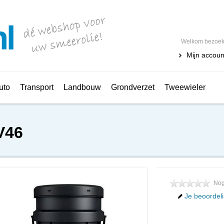
Welkom bezoeke
Mijn accoun
uto
Transport
Landbouw
Grondverzet
Tweewieler
V46
Nog
Je beoordel