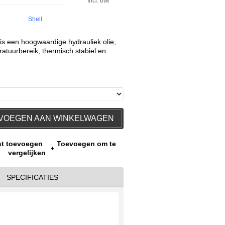
Incl. btw
Shell
 is een hoogwaardige hydrauliek olie,
atuurbereik, thermisch stabiel en
VOEGEN AAN WINKELWAGEN
jst toevoegen
Toevoegen om te
vergelijken
SPECIFICATIES