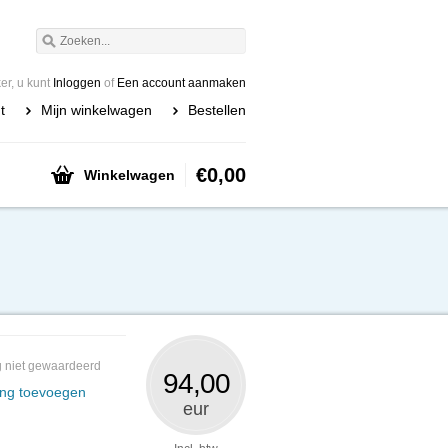
r, u kunt
Inloggen
of
Een account aanmaken
t
Mijn winkelwagen
Bestellen
€0,00
Winkelwagen
 niet gewaardeerd
94,00
ing toevoegen
eur