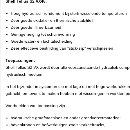
Shell Tellus S2 VX46,
Hoog hydraulisch rendement bij sterk wisselende temperaturen
Zeer goede oxidatie- en thermische stabiliteit
Zeer goede filtreerbaarheid
Geringe neiging tot schuimvorming
Goede water- en luchtafscheiding
Zeer effectieve bestrilding van "stick-slip" verschijnselen
Toepassingen,
Shell Tellus S2 VX wordt door alle vooraanstaande hydrauliek co
hydraulisch medium.
In het bijzonder in systemen die met lage en met hoge werkdrukken
gebruikt, en tevens te maken hebben met wisselingen in werktempe
Voorbeelden van toepassing zijn:
hydraulische graafmachines en ander grondver­zetmaterieel,
havenkranen en hefwerktuigen zoals vorkhef­trucks,