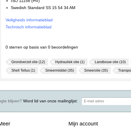
ISO 11158 (HV)
Swedish Standard SS 15 54 34 AM
Veiligheids informatieblad
Technisch informatieblad
0
sterren op basis van
0
beoordelingen
Grondverzet olie
(12)
Hydrauliek olie
(1)
Landbouw olie
(10)
Shell Tellus
(1)
Smeermiddel
(35)
Smeerolie
(35)
Transpo
gte blijven?
Word lid van onze mailinglijst:
Meer
Mijn account