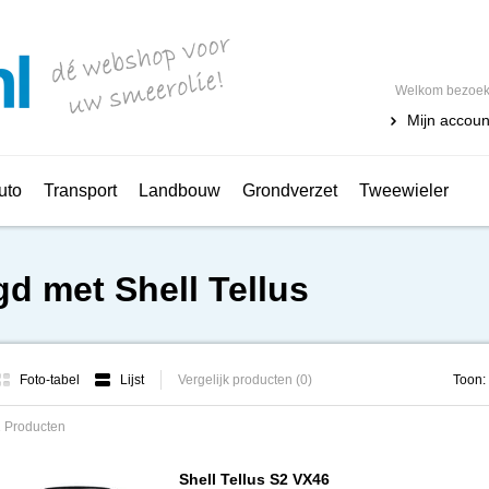
Welkom bezoeke
Mijn accoun
uto
Transport
Landbouw
Grondverzet
Tweewieler
d met Shell Tellus
Foto-tabel
Lijst
Vergelijk producten (0)
Toon:
 Producten
Shell Tellus S2 VX46