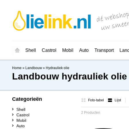
Shell
Castrol
Mobil
Auto
Transport
Lan
Home
»
Landbouw
»
Hydrauliek olie
Landbouw hydrauliek olie
Categorieën
Foto-tabel
Lijst
Shell
2 Producten
Castrol
Mobil
Auto