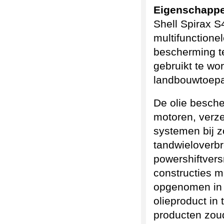
Eigenschappe
Shell Spirax S
multifunctione
bescherming te
gebruikt te wo
landbouwtoepa
De olie besche
motoren, verze
systemen bij z
tandwieloverbr
powershiftvers
constructies 
opgenomen in e
olieproduct in
producten zou