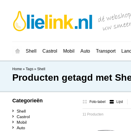
Shell
Castrol
Mobil
Auto
Transport
Lan
Home
»
Tags
»
Shell
Producten getagd met She
Categorieën
Foto-tabel
Lijst
Shell
11 Producten
Castrol
Mobil
Auto