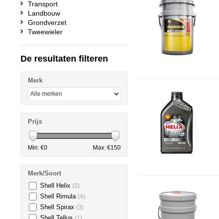
Transport
Landbouw
Grondverzet
Tweewieler
De resultaten filteren
Merk
Prijs
Min: €
0
Max: €
150
Merk/Soort
Shell Helix
(2)
Shell Rimula
(4)
Shell Spirax
(3)
Shell Tellus
(1)