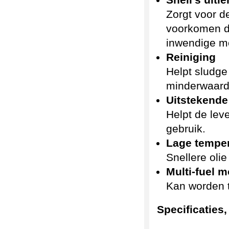
Shell’s ulti
Zorgt voor d
voorkomen da
inwendige m
Reiniging
Helpt sludge
minderwaardi
Uitstekende
Helpt de lev
gebruik.
Lage temper
Snellere oli
Multi-fuel m
Kan worden t
Specificaties