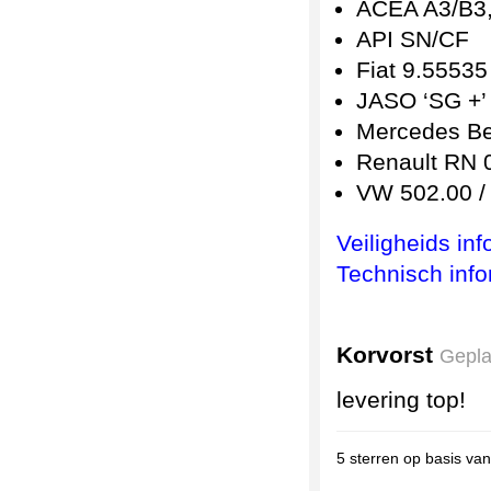
ACEA A3/B3
API SN/CF
Fiat 9.55535
JASO ‘SG +
Mercedes B
Renault RN
VW 502.00 /
Veiligheids in
Technisch info
Korvorst
Gepla
levering top!
5
sterren op basis va