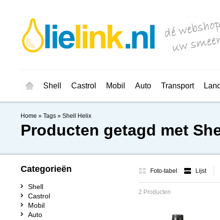
Shell
Castrol
Mobil
Auto
Transport
Lan
Home
»
Tags
»
Shell Helix
Producten getagd met Shel
Categorieën
Foto-tabel
Lijst
Shell
2 Producten
Castrol
Mobil
Auto