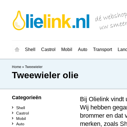
Shell
Castrol
Mobil
Auto
Transport
Lan
Home
»
Tweewieler
Tweewieler olie
Categorieën
Bij Olielink vind
Wij hebben gegar
Shell
Castrol
brommer en dat vo
Mobil
merken, zoals She
Auto