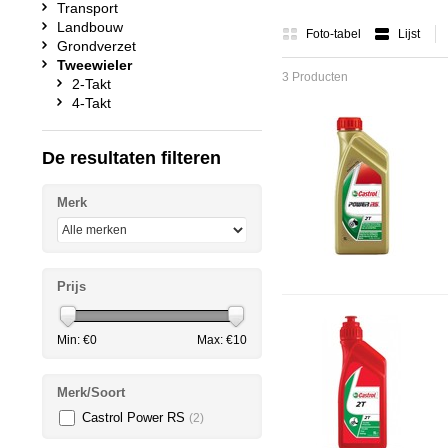
Transport
Landbouw
Foto-tabel
Lijst
Grondverzet
Tweewieler
3 Producten
2-Takt
4-Takt
De resultaten filteren
Merk
Prijs
Min: €
0
Max: €
10
Merk/Soort
Castrol Power RS
(2)