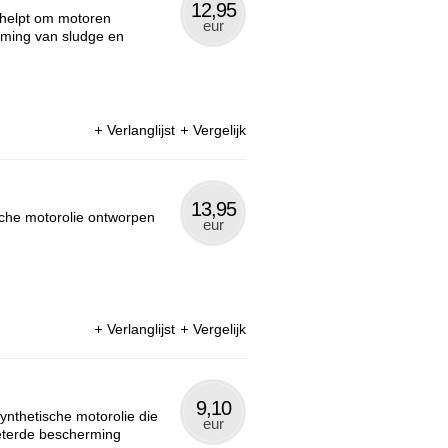
12,95
 helpt om motoren
eur
orming van sludge en
Verlanglijst
Vergelijk
13,95
che motorolie ontworpen
eur
Verlanglijst
Vergelijk
9,10
ynthetische motorolie die
eur
eterde bescherming