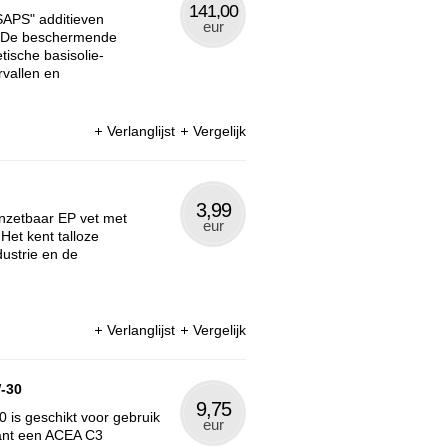
141,00
SAPS" additieven
eur
t. De beschermende
tische basisolie-
rvallen en
Verlanglijst
Vergelijk
3,99
inzetbaar EP vet met
eur
Het kent talloze
dustrie en de
Verlanglijst
Vergelijk
W-30
9,75
 is geschikt voor gebruik
eur
kant een ACEA C3