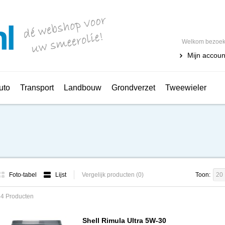
Welkom bezoeke
Mijn accoun
uto
Transport
Landbouw
Grondverzet
Tweewieler
Foto-tabel
Lijst
Vergelijk producten (0)
Toon:
20
34 Producten
Shell Rimula Ultra 5W-30