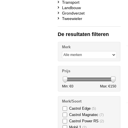
Transport
Landbouw
Grondverzet
Tweewieler
De resultaten filteren
Merk
Prijs
Min: €
0
Max: €
150
Merk/Soort
Castrol Edge
(5)
Castrol Magnatec
(7)
Castrol Power RS
(2)
Mobil 1
(2)