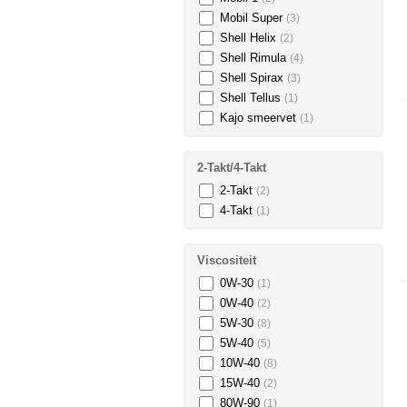
Mobil Super
(3)
Shell Helix
(2)
Shell Rimula
(4)
Shell Spirax
(3)
Shell Tellus
(1)
Kajo smeervet
(1)
2-Takt/4-Takt
2-Takt
(2)
4-Takt
(1)
Viscositeit
0W-30
(1)
0W-40
(2)
5W-30
(8)
5W-40
(5)
10W-40
(8)
15W-40
(2)
80W-90
(1)