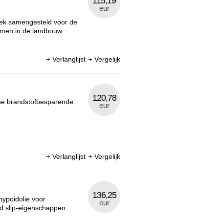
115,19
eur
iek samengesteld voor de
emen in de landbouw.
Verlanglijst
Vergelijk
120,78
che brandstofbesparende
eur
Verlanglijst
Vergelijk
136,25
hypoidolie voor
eur
ed slip-eigenschappen.