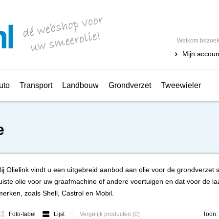
Welkom bezoeke
Mijn accoun
uto
Transport
Landbouw
Grondverzet
Tweewieler
e
Bij Olielink vindt u een uitgebreid aanbod aan olie voor de grondverze
juiste olie voor uw graafmachine of andere voertuigen en dat voor de laags
merken, zoals Shell, Castrol en Mobil.
Foto-tabel
Lijst
Vergelijk producten (0)
Toon: