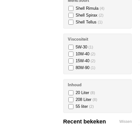
Merk/Soort
Shell Rimula
(4)
Shell Spirax
(2)
Shell Tellus
(1)
Viscositeit
5W-30
(1)
10W-40
(2)
15W-40
(2)
80W-90
(1)
Inhoud
20 Liter
(8)
208 Liter
(8)
55 liter
(2)
Recent bekeken
Wissen