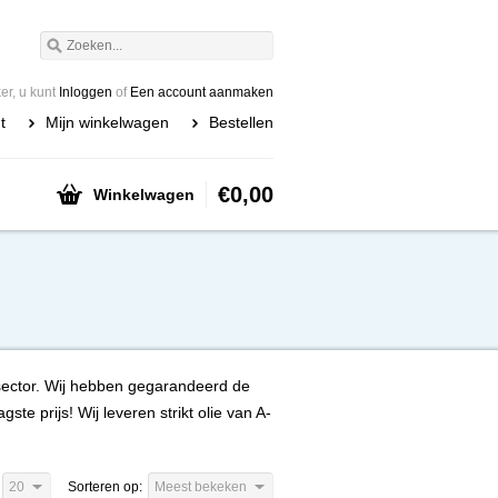
r, u kunt
Inloggen
of
Een account aanmaken
t
Mijn winkelwagen
Bestellen
€0,00
Winkelwagen
t sector. Wij hebben gegarandeerd de
te prijs! Wij leveren strikt olie van A-
20
Sorteren op:
Meest bekeken