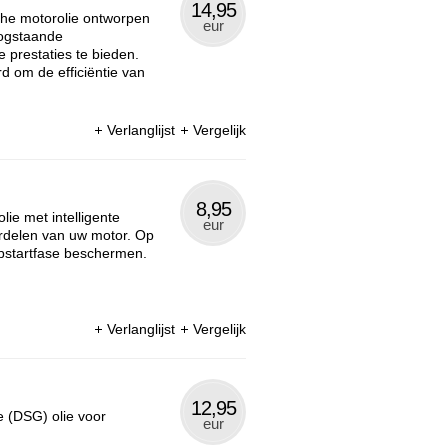
14,95
che motorolie ontworpen
eur
oogstaande
 prestaties te bieden.
 om de efficiëntie van
Verlanglijst
Vergelijk
8,95
ie met intelligente
eur
rdelen van uw motor. Op
opstartfase beschermen.
Verlanglijst
Vergelijk
12,95
e (DSG) olie voor
eur