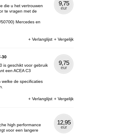
9,75
e die u het vertrouwen
eur
or te vragen met de
0/50700) Mercedes en
Verlanglijst
Vergelijk
W-30
9,75
 is geschikt voor gebruik
eur
kant een ACEA C3
welke de specificaties
n.
Verlanglijst
Vergelijk
12,95
sche high performance
eur
rgt voor een langere