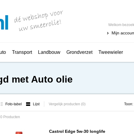
Welkom bezoeke
Mijn accoun
uto
Transport
Landbouw
Grondverzet
Tweewieler
d met Auto olie
Foto-tabel
Lijst
Vergelijk producten (0)
Toon:
20 Producten
Castrol Edge 5w-30 longlife