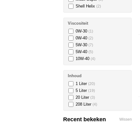
Shell Helix
(2)
Viscositeit
0W-30
(1)
0W-40
(2)
5W-30
(7)
5W-40
(5)
10W-40
(4)
Inhoud
1 Liter
(20)
5 Liter
(19)
20 Liter
(3)
208 Liter
(4)
Recent bekeken
Wissen