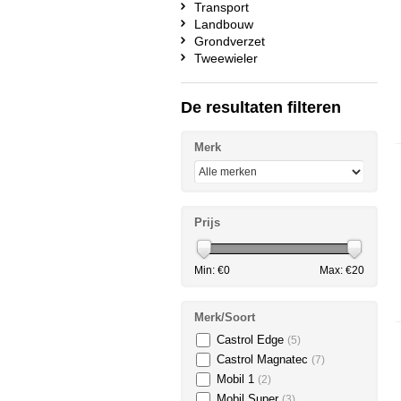
Transport
Landbouw
Grondverzet
Tweewieler
De resultaten filteren
Merk
Prijs
Min: €
0
Max: €
20
Merk/Soort
Castrol Edge
(5)
Castrol Magnatec
(7)
Mobil 1
(2)
Mobil Super
(3)