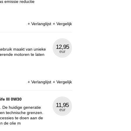
gas emissie reductie
Verlanglijst
Vergelijk
12,95
 gebruik maakt van unieke
eur
terende motoren te laten
Verlanglijst
Vergelijk
fe III 0W30
11,95
. De huidige generatie
eur
 en technische grenzen.
oncessies te doen aan de
n de olie m