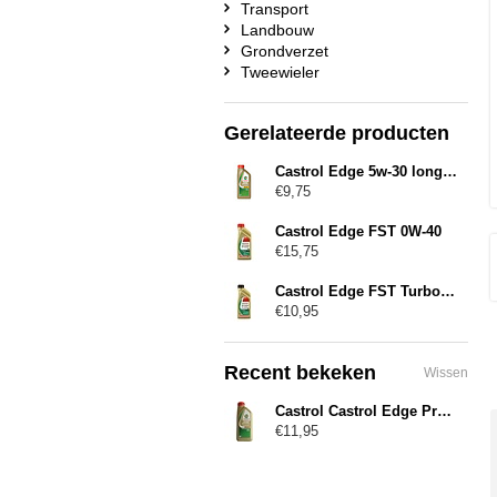
Transport
Landbouw
Grondverzet
Tweewieler
Gerelateerde producten
Castrol Edge 5w-30 longlife
€9,75
Castrol Edge FST 0W-40
€15,75
Castrol Edge FST Turbo Diesel 5W-40
€10,95
Recent bekeken
Wissen
Castrol Castrol Edge Professional Long Life III 0W30
€11,95