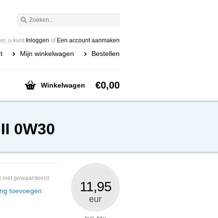
r, u kunt
Inloggen
of
Een account aanmaken
t
Mijn winkelwagen
Bestellen
€0,00
Winkelwagen
III 0W30
 niet gewaardeerd
11,95
ing toevoegen
eur