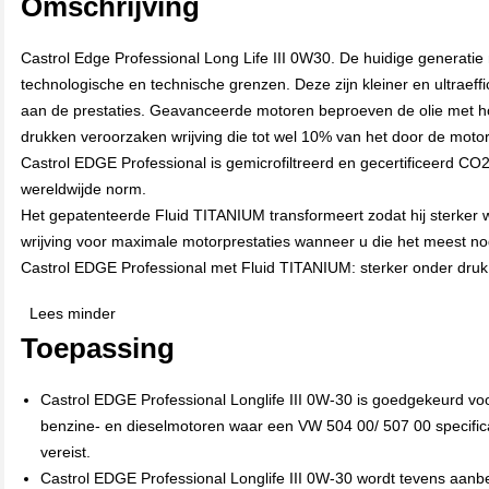
Omschrijving
Castrol Edge Professional Long Life III 0W30. De huidige generatie
technologische en technische grenzen. Deze zijn kleiner en ultraeff
aan de prestaties. Geavanceerde motoren beproeven de olie met h
drukken veroorzaken wrijving die tot wel 10% van het door de mot
Castrol EDGE Professional is gemicrofiltreerd en gecertificeerd CO
wereldwijde norm.
Het gepatenteerde Fluid TITANIUM transformeert zodat hij sterker 
wrijving voor maximale motorprestaties wanneer u die het meest no
Castrol EDGE Professional met Fluid TITANIUM: sterker onder druk
Lees minder
Toepassing
Castrol EDGE Professional Longlife III 0W-30 is goedgekeurd vo
benzine- en dieselmotoren waar een VW 504 00/ 507 00 specific
vereist.
Castrol EDGE Professional Longlife III 0W-30 wordt tevens aanb