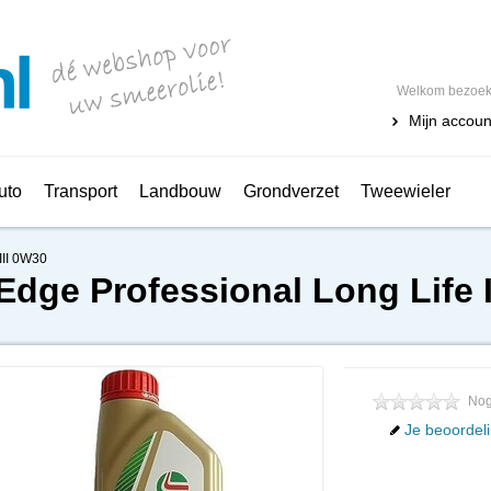
Welkom bezoeke
Mijn accoun
uto
Transport
Landbouw
Grondverzet
Tweewieler
III 0W30
Edge Professional Long Life 
Nog
Je beoordel