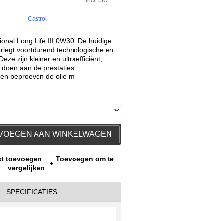
Incl. btw
Castrol
ional Long Life III 0W30. De huidige
rlegt voortdurend technologische en
ze zijn kleiner en ultraefficiënt,
 doen aan de prestaties.
en beproeven de olie m
VOEGEN AAN WINKELWAGEN
jst toevoegen
Toevoegen om te
vergelijken
SPECIFICATIES