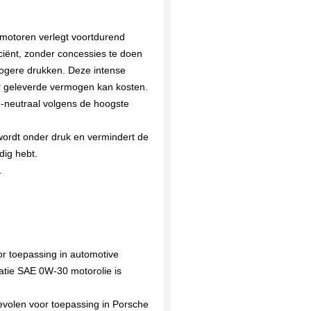
 motoren verlegt voortdurend
iciënt, zonder concessies te doen
ogere drukken. Deze intense
or geleverde vermogen kan kosten.
2-neutraal volgens de hoogste
wordt onder druk en vermindert de
dig hebt.
.
or toepassing in automotive
atie SAE 0W-30 motorolie is
evolen voor toepassing in Porsche