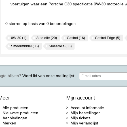
voertuigen waar een Porsche C30 specificatie 0W-30 motorolie w
0
sterren op basis van
0
beoordelingen
0W-30
(1)
Auto olie
(20)
Castrol
(16)
Castrol Edge
(5)
Smeermiddel
(35)
Smeerolie
(35)
gte blijven?
Word lid van onze mailinglijst:
Meer
Mijn account
Alle producten
Account informatie
Nieuwste producten
Mijn bestellingen
Aanbiedingen
Mijn tickets
Merken
Mijn verlanglijst