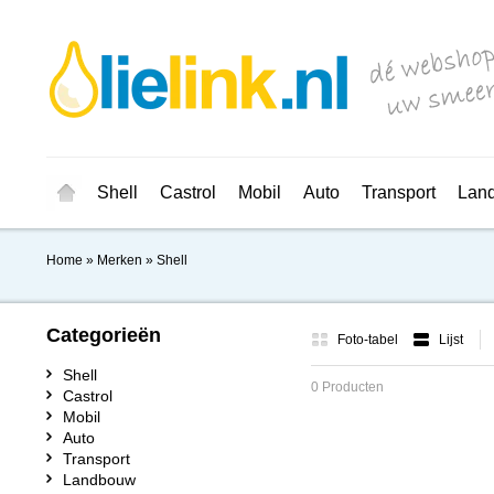
Shell
Castrol
Mobil
Auto
Transport
Lan
Home
»
Merken
»
Shell
Categorieën
Foto-tabel
Lijst
Shell
0 Producten
Castrol
Mobil
Auto
Transport
Landbouw