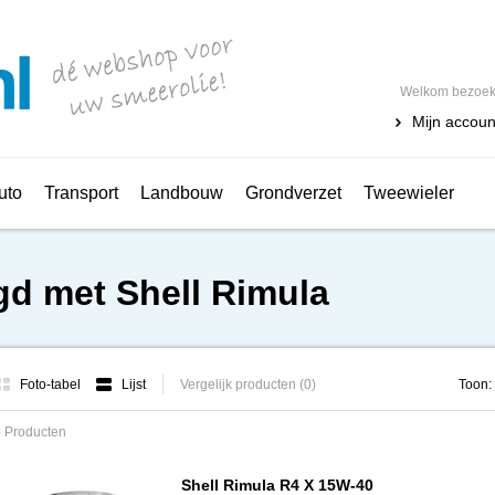
Welkom bezoeke
Mijn accoun
uto
Transport
Landbouw
Grondverzet
Tweewieler
gd met Shell Rimula
Foto-tabel
Lijst
Vergelijk producten (0)
Toon:
 Producten
Shell Rimula R4 X 15W-40