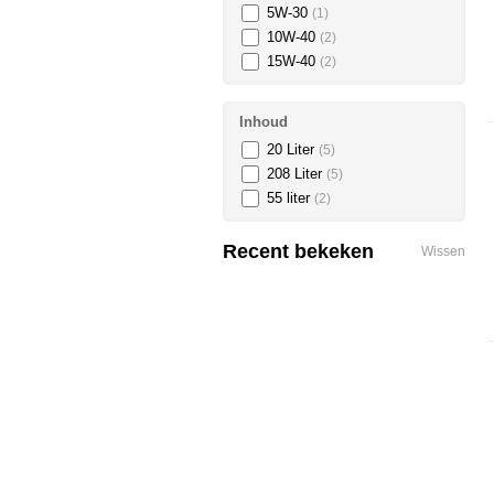
5W-30
(1)
10W-40
(2)
15W-40
(2)
Inhoud
20 Liter
(5)
208 Liter
(5)
55 liter
(2)
Recent bekeken
Wissen