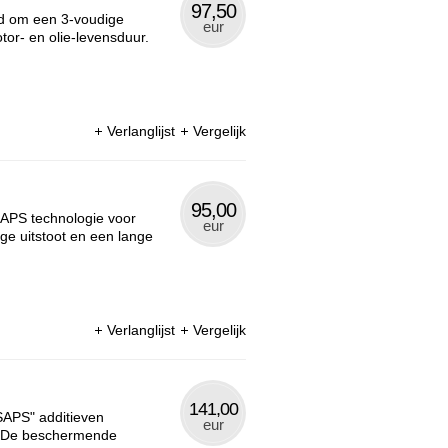
97,50
ld om een 3-voudige
eur
or- en olie-levensduur.
Verlanglijst
Vergelijk
95,00
SAPS technologie voor
eur
age uitstoot en een lange
Verlanglijst
Vergelijk
141,00
SAPS" additieven
eur
t. De beschermende