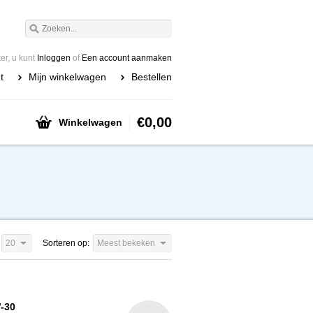
r, u kunt
Inloggen
of
Een account aanmaken
t
Mijn winkelwagen
Bestellen
€0,00
Winkelwagen
20
Sorteren op:
Meest bekeken
W-30