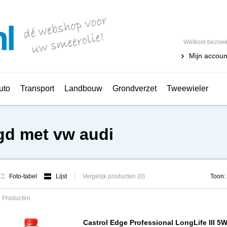
Welkom bezoeke
Mijn accoun
uto
Transport
Landbouw
Grondverzet
Tweewieler
gd met vw audi
Foto-tabel
Lijst
Vergelijk producten (0)
Toon:
 Producten
Castrol Edge Professional LongLife III 5