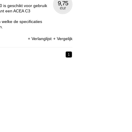
9,75
 is geschikt voor gebruik
eur
kant een ACEA C3
welke de specificaties
n.
Verlanglijst
Vergelijk
1